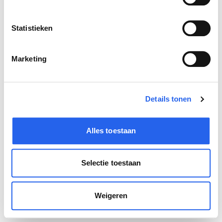
IK ZOEK WERK
Statistieken
Stages
Marketing
Bijbanen
Startersbanen
Details tonen
IK ZOEK PERSONEEL
Wervingstarief berekenen
Alles toestaan
Selectie toestaan
Weigeren