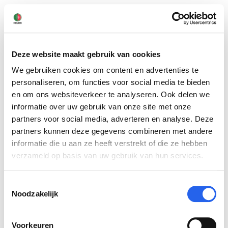
Deze website maakt gebruik van cookies
We gebruiken cookies om content en advertenties te
© 2026 door melon.works
personaliseren, om functies voor social media te bieden
en om ons websiteverkeer te analyseren. Ook delen we
MELON
informatie over uw gebruik van onze site met onze
partners voor social media, adverteren en analyse. Deze
Over ons
partners kunnen deze gegevens combineren met andere
Inloggen
informatie die u aan ze heeft verstrekt of die ze hebben
Registreren
verzameld op basis van uw gebruik van hun services.
Help
Toestemmingsselectie
Algemene voorwaarden
Noodzakelijk
Privacy statement
Contact
Voorkeuren