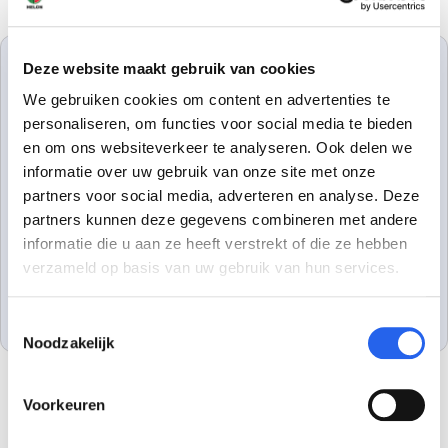
Deze website maakt gebruik van cookies
Prijs vacatureplaatsing
We gebruiken cookies om content en advertenties te
personaliseren, om functies voor social media te bieden
Standaard vacature 1 maand zichtbaar
en om ons websiteverkeer te analyseren. Ook delen we
€150,-
informatie over uw gebruik van onze site met onze
partners voor social media, adverteren en analyse. Deze
Premium vacature 1 maand zichtbaar
partners kunnen deze gegevens combineren met andere
€250,-
informatie die u aan ze heeft verstrekt of die ze hebben
verzameld op basis van uw gebruik van hun services.
KLIK HIER VOOR MEER INFORMATIE
Toestemmingsselectie
Noodzakelijk
Voorkeuren
ONZE PARTNERS