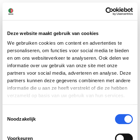
Deze website maakt gebruik van cookies
We gebruiken cookies om content en advertenties te
© 2026 door melon.works
personaliseren, om functies voor social media te bieden
en om ons websiteverkeer te analyseren. Ook delen we
MELON
informatie over uw gebruik van onze site met onze
partners voor social media, adverteren en analyse. Deze
Over ons
partners kunnen deze gegevens combineren met andere
Inloggen
informatie die u aan ze heeft verstrekt of die ze hebben
Registreren
verzameld op basis van uw gebruik van hun services.
Help
Toestemmingsselectie
Algemene voorwaarden
Noodzakelijk
Privacy statement
Contact
Voorkeuren