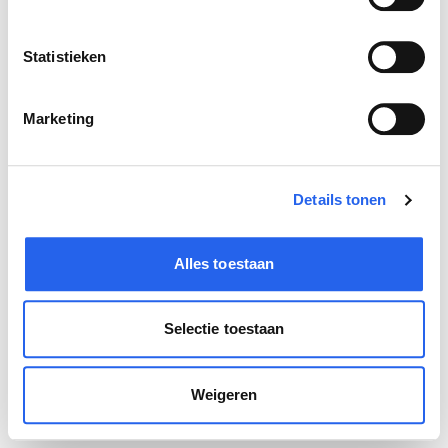
IK ZOEK WERK
Statistieken
Stages
Marketing
Bijbanen
Startersbanen
Details tonen
IK ZOEK PERSONEEL
Wervingstarief berekenen
Alles toestaan
Selectie toestaan
Weigeren